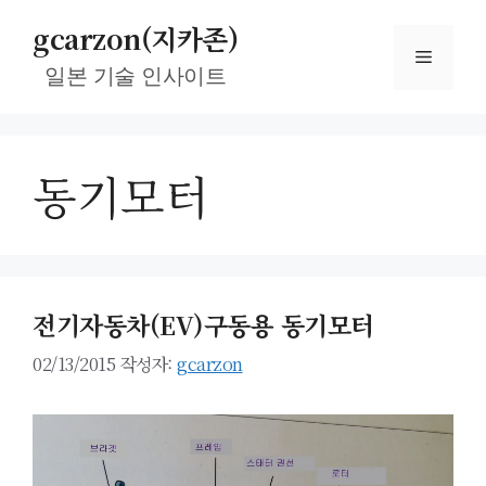
컨
gcarzon(지카존)
텐
메
츠
일본 기술 인사이트
로
뉴
건
너
동기모터
뛰
기
전기자동차(EV)구동용 동기모터
02/13/2015
작성자:
gcarzon