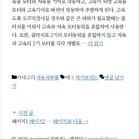
속용 모터와 저속용 기어로 작동하고, 고속이 되면 고속용
모터와 고속기어로 바뀌어 작동하여 주행하게 된다. 고속
도록 오르막경사길 경우와 같은 큰 파워가 필요할때는 클
러치를 끼워서 고속과 저속 모터동력을 혼합하여 사용한
다. 또한, 클러치로 2기의 모터동력을 혼합하지 않고 저속
과 고속의 2기 모터를 각각 개별로 …
더 읽기
카테고리
자동차부품
태그
하이브리드
댓글 남기
기
이전 글
페이지
1
페이지
2
…
페이지
18
다음
→
© 2026 gcarzon(지카존)
• 제작됨
GeneratePress