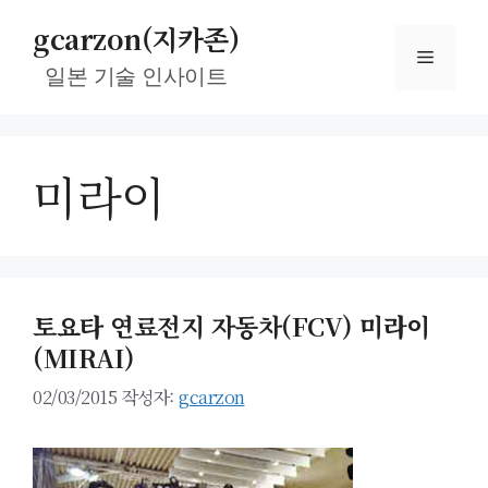
컨
gcarzon(지카존)
텐
메
츠
일본 기술 인사이트
로
뉴
건
너
미라이
뛰
기
토요타 연료전지 자동차(FCV) 미라이
(MIRAI)
02/03/2015
작성자:
gcarzon