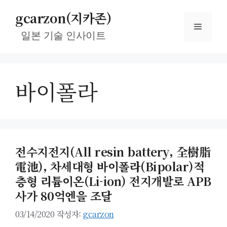
컨
gcarzon(지카존)
텐
메
츠
일본 기술 인사이트
로
뉴
건
너
바이폴라
뛰
기
전수지전지(All resin battery, 全樹脂
電池), 차세대형 바이폴라(Bipolar)적
층형 리튬이온(Li-ion) 전지개발로 APB
사가 80억엔을 조달
03/14/2020
작성자:
gcarzon