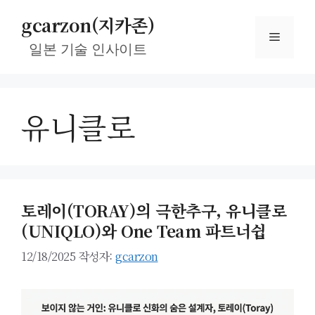
컨
gcarzon(지카존)
텐
메
츠
일본 기술 인사이트
로
뉴
건
너
유니클로
뛰
기
토레이(TORAY)의 극한추구, 유니클로
(UNIQLO)와 One Team 파트너쉽
12/18/2025
작성자:
gcarzon