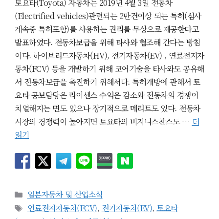
토요타(Toyota) 자동차는 2019년 4월 3일 전동차
(Electrified vehicles)관련되는 2만건이상 되는 특허(심사
계속중 특허포함)를 사용하는 권리를 무상으로 제공한다고
발표하였다. 전동차보급을 위해 타사와 협조해 간다는 방침
이다. 하이브리드자동차(HV), 전기자동차(EV) , 연료전지자
동차(FCV) 등을 개발하기 위해 코어기술을 타사와도 공유해
서 전동차보급을 촉진하기 위해서다. 특허개방에 관해서 토
요타 공보담당은 라이센스 수익은 감소와 전동차의 경쟁이
치열해지는 면도 있으나 장기적으로 메리트도 있다. 전동차
시장의 경쟁력이 높아지면 토요타의 비지니스찬스도 …
더
읽기
카
일본자동차 및 산업소식
테
태
연료전지자동차(FCV)
,
전기자동차(EV)
,
토요타
고
그