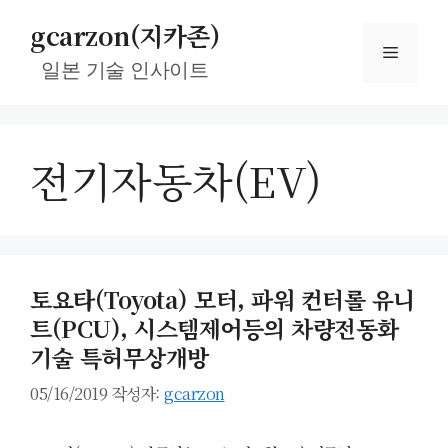
컨
gcarzon(지카존)
텐
메
츠
일본 기술 인사이트
로
뉴
건
너
전기자동차(EV)
뛰
기
토요타(Toyota) 모터, 파워 컨터롤 유니
트(PCU), 시스템제어등의 차량전동화
기술 특허무상개방
05/16/2019
작성자:
gcarzon