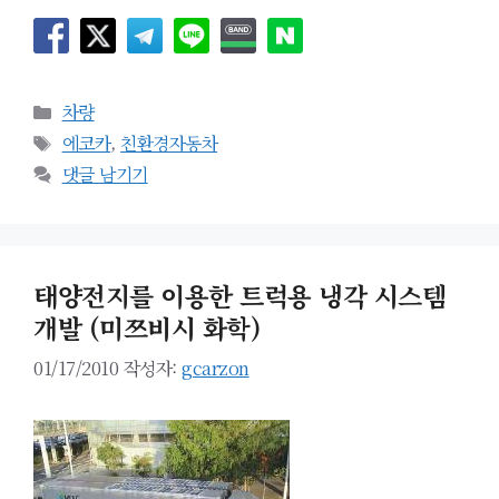
카
차량
테
태
에코카
,
친환경자동차
고
그
댓글 남기기
리
태양전지를 이용한 트럭용 냉각 시스템
개발 (미쯔비시 화학)
01/17/2010
작성자:
gcarzon