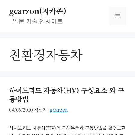
컨
gcarzon(지카존)
텐
메
츠
일본 기술 인사이트
로
뉴
건
너
친환경자동차
뛰
기
하이브리드 자동차(HV) 구성요소 와 구
동방법
04/06/2010
작성자:
gcarzon
하이브리드 자동차(HV)의 구성부품과 구동방법을 설명드린