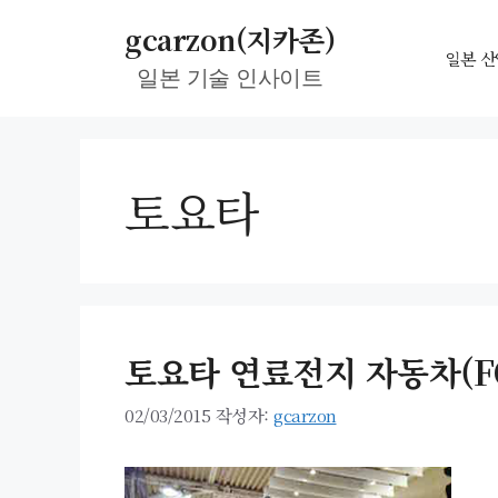
컨
gcarzon(지카존)
텐
일본 산
일본 기술 인사이트
츠
로
건
너
토요타
뛰
기
토요타 연료전지 자동차(FC
02/03/2015
작성자:
gcarzon