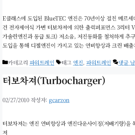
E클래스에 도입된 BlueTEC 엔진은 70년이상 걸친 메
건 전자제어식 가변 터보차져에 의한 출력퍼포먼스 3리터 V형식 6기
가솔린엔진과 동급 토크) 저소음, 저진동화를 철처하게 추구
도입을 통해 디젤엔진이 가지고 있는 연비향상과 크린 배출
카테고리
파워트레인
태그
엔진
,
파워트레인
댓글 
터보차져(Turbocharger)
02/27/2010
작성자:
gcarzon
터보차져는 엔진 연비향상과 엔진다운사이징(저배기량)을 목
져