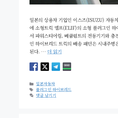
일본의 상용차 기업인 이스즈(ISUZU) 자동
에 소형트럭 엘프(ELIF)의 소형 플러그인
서 파워스티어링, 베큠펌트의 전동기기와 충전
인 하이브리드 트럭의 배송 패턴은 시내주행은
된다. …
더 읽기
카
일본자동차
테
태
플러그인 하이브리드
고
그
댓글 남기기
리