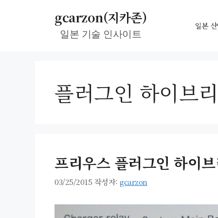
컨
gcarzon(지카존)
텐
일본 산
일본 기술 인사이트
츠
로
건
너
플러그인 하이브
뛰
기
프리우스 플러그인 하이브리드 
03/25/2015
작성자:
gcarzon