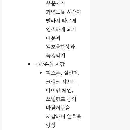
부분까지
화염도달 시간이
빨라져 빠르게
연소하게 되기
때문에
열효율향상과
녹킹억제
마찰손실 저감
피스톤, 실린더,
크랭크 샤프트,
타이밍 체인,
오일펌프 등의
마찰저항을
저감하여 열효율
향상