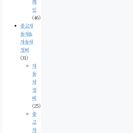
레
인
(46)
중고자
동차&
자동차
정비
(31)
자
동
차
정
비
(25)
중
고
자