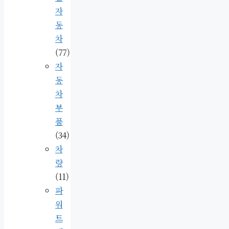
자
동
차
(77)
자
동
차
부
품
(34)
차
량
(11)
파
워
트