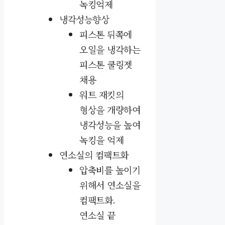
녹킹억제
냉각성능향상
피스톤 뒤쪽에
오일을 냉각하는
피스톤 쿨링젯
채용
워트 재킷의
형상을 개량하여
냉각성능을 높여
녹킹을 억제
연소실의 컴팩트화
압축비를 높이기
위해서 연소실을
컴팩트화.
연소실 끝