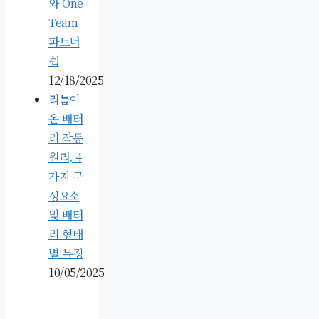
와 One
Team
파트너
쉽
12/18/2025
리튬이
온 배터
리 작동
원리, 4
가지 구
성요소
및 배터
리 형태
별 특징
10/05/2025