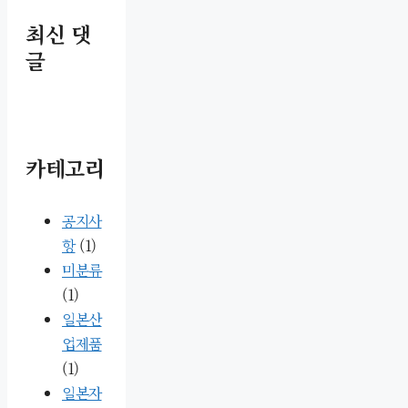
최신 댓
글
카테고리
공지사
항
(1)
미분류
(1)
일본산
업제품
(1)
일본자