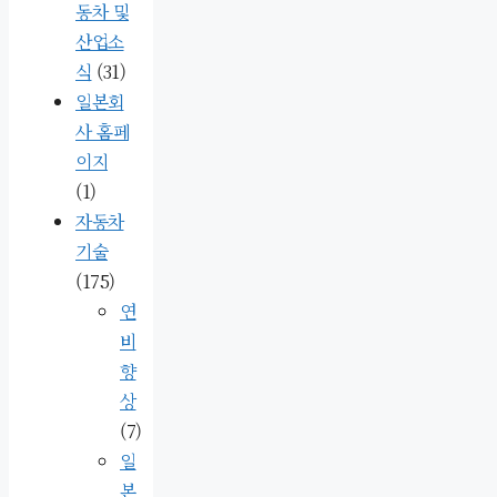
동차 및
산업소
식
(31)
일본회
사 홈페
이지
(1)
자동차
기술
(175)
연
비
향
상
(7)
일
본