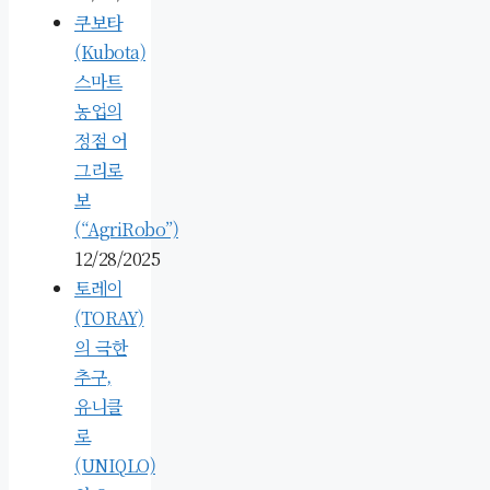
쿠보타
(Kubota)
스마트
농업의
정점 어
그리로
보
(“AgriRobo”)
12/28/2025
토레이
(TORAY)
의 극한
추구,
유니클
로
(UNIQLO)