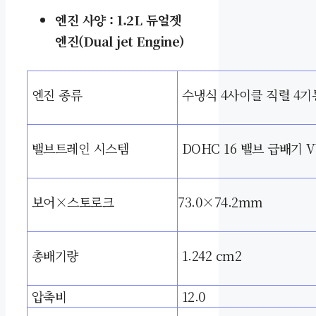
엔진 사양 :
1.2L 듀얼젯
엔진(Dual jet Engine)
엔진 종류
수냉식 4사이클 직렬 4기
밸브트레인 시스템
DOHC 16 밸브 급배기
V
보어
×스토로크
73.0
×74.2mm
총배기량
1.242 cm2
압축비
12.0