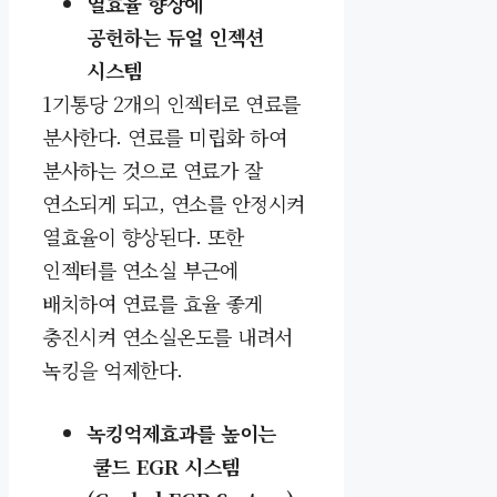
열효율 향상에
공헌하는
듀얼 인젝션
시스템
1기통당 2개의 인젝터로 연료를
분사한다. 연료를 미립화 하여
분사하는 것으로 연료가 잘
연소되게 되고, 연소를 안정시켜
열효율이 향상된다. 또한
인젝터를 연소실 부근에
배치하여 연료를 효율 좋게
충진시켜 연소실온도를 내려서
녹킹을 억제한다.
녹킹억제효과를 높이는
쿨드
EGR 시스템