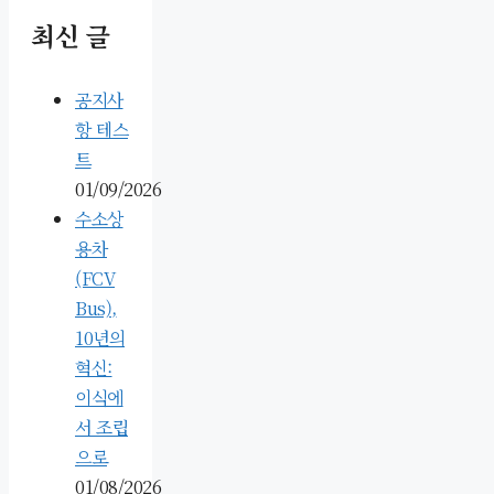
최신 글
공지사
항 테스
트
01/09/2026
수소상
용차
(FCV
Bus),
10년의
혁신:
이식에
서 조립
으로
01/08/2026