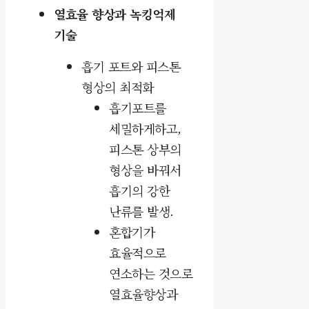
열효율 향상과 녹킹억제
기술
흡기 포트와 피스톤
형상의 최적화
흡기포트를
세밀하게하고,
피스톤 상부의
형상을 바꿔서
흡기의
강한
난류를 발생.
혼합기가
효율적으로
연소하는 것으로
열효율향상과