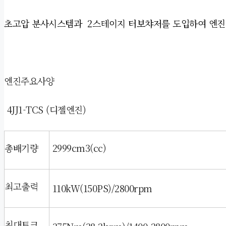
초고압 분사시스템과
2스테이지 터보챠저를 도입하여 엔진
엔진주요사양
4JJ1-TCS (
디젤엔진)
총배기량
2999cm3(cc)
최고출력
110kW(150PS)/2800rpm
최대토크