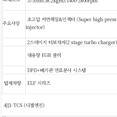
375Nm(38.2kgm)/1400-2800rpm
초고압 커먼레일&인젝터 (Super high pressur
주요사양
injector)
2스테이지 터보챠저(2 stage turbo charger
대용량 EGR 쿨러
DPD+배기관 연료분사 시스템
탑
재차량
EL
F 시리즈
4JJ1-TCS (
디젤엔진)