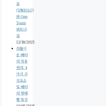
로
(UNIQLO)
와 One
Team
파트너
쉽
12/18/2025
리튬이
온 배터
리 작동
원리, 4
가지 구
성요소
및 배터
리 형태
별 특징
10/05/2025