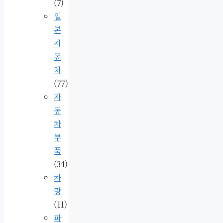
(7)
일
본
자
동
차
(77)
자
동
차
부
품
(34)
차
량
(11)
파