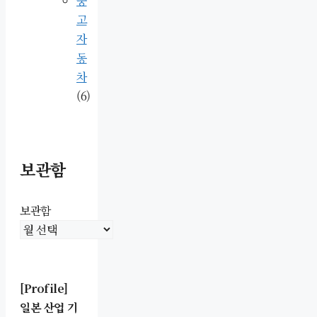
중
고
자
동
차
(6)
보관함
보관함
[Profile]
일본 산업 기