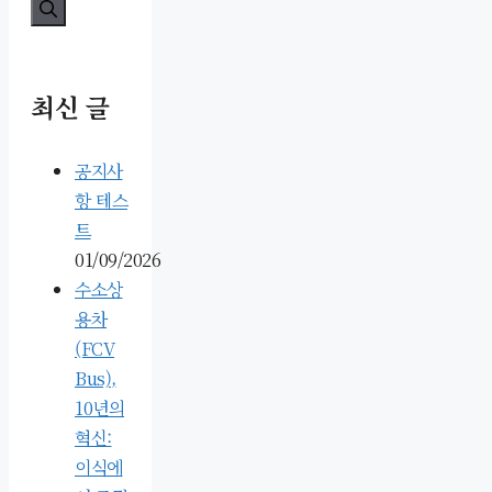
최신 글
공지사
항 테스
트
01/09/2026
수소상
용차
(FCV
Bus),
10년의
혁신:
이식에