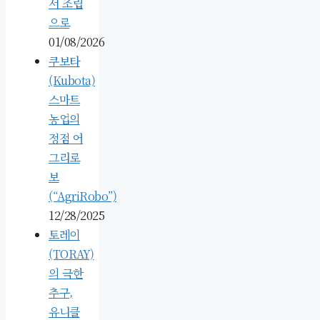
서 조립
으로
01/08/2026
쿠보타
(Kubota)
스마트
농업의
정점 어
그리로
보
(“AgriRobo”)
12/28/2025
토레이
(TORAY)
의 극한
추구,
유니클