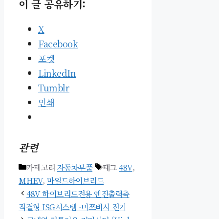
이 글 공유하기:
X
Facebook
포켓
LinkedIn
Tumblr
인쇄
관련
카테고리
자동차부품
태그
48V
,
MHEV
,
마일드하이브리드
48V 하이브리드전용 엔진출력축
직결형 ISG시스템 -미쯔비시 전기