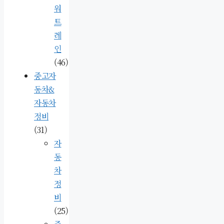
워
트
레
인
(46)
중고자
동차&
자동차
정비
(31)
자
동
차
정
비
(25)