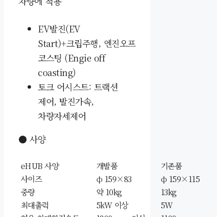
차량에 적용
EV발진(EV
Start)+크립주행, 엔진오프
코스팅 (Engie off
coasting)
토크 어시스트: 트랙션
제어, 발진가속,
차량자세제어
● 사양
eHUB 사양
개발품
기존품
사이즈
φ 159×83
φ 159×115
중량
약 10kg
13kg
최대출력
5kW 이상
5W