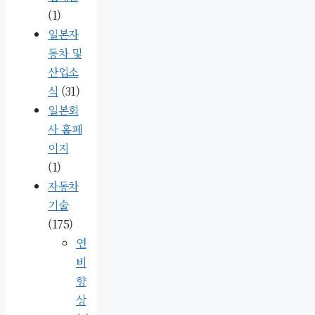
(1)
일본자
동차 및
산업소
식
(31)
일본회
사 홈페
이지
(1)
자동차
기술
(175)
연
비
향
상