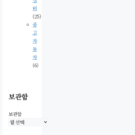
정
비
(25)
중
고
자
동
차
(6)
보관함
보관함