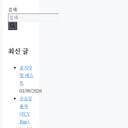
검색:
최신 글
공지사
항 테스
트
01/09/2026
수소상
용차
(FCV
Bus),