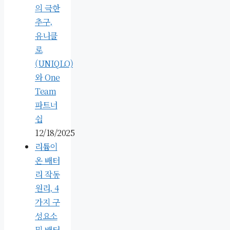
의 극한
추구,
유니클
로
(UNIQLO)
와 One
Team
파트너
쉽
12/18/2025
리튬이
온 배터
리 작동
원리, 4
가지 구
성요소
및 배터