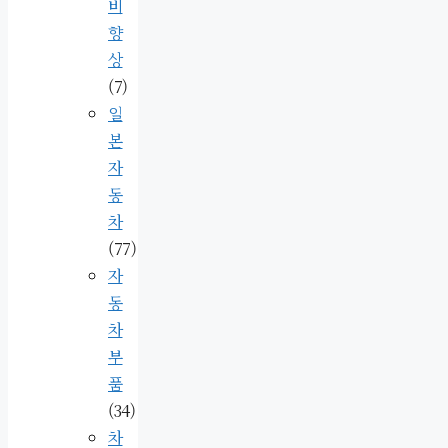
비
향
상
(7)
일
본
자
동
차
(77)
자
동
차
부
품
(34)
차