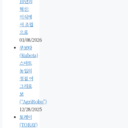
10년의
혁신:
이식에
서 조립
으로
01/08/2026
쿠보타
(Kubota)
스마트
농업의
정점 어
그리로
보
(“AgriRobo”)
12/28/2025
토레이
(TORAY)