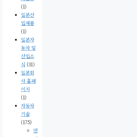
(1)
일본산
업제품
(1)
일본자
동차 및
산업소
식
(31)
일본회
사 홈페
이지
(1)
자동차
기술
(175)
연