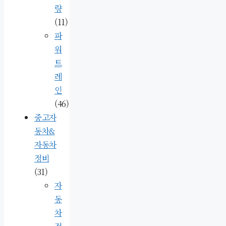
량
(11)
파
워
트
레
인
(46)
중고자
동차&
자동차
정비
(31)
자
동
차