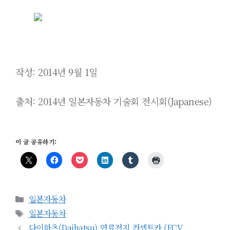
작성: 2014년 9월 1일
출처: 2014년 일본자동차 기술회 전시회
(Japanese
)
이 글 공유하기:
카
일본자동차
테
태
일본자동차
고
그
다이하츠(Daihatsu) 연료전지 컨셉트카 (FCV