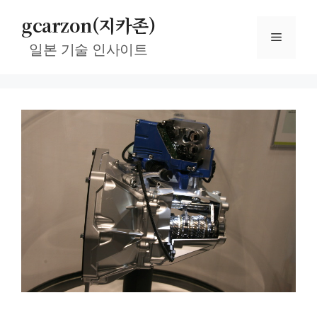
컨
gcarzon(지카존)
텐
메
츠
일본 기술 인사이트
로
뉴
건
너
뛰
기