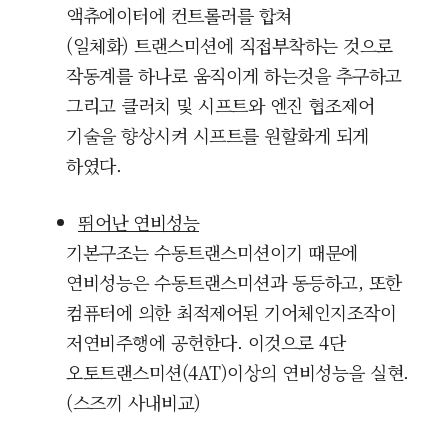
액츄에이터에 컨트롤러를 합쳐
(일체화)
트랜스미션에 직접부착하는 것으로
작동계를 하나로 움직이게 하는것을 추구하고
그리고 클러치 및 시프트와 엔진 협조제어
기술을 향상시켜 시프트를 원할화게 되게
하였다.
뛰어난 연비성능
기본구조는
수동트랜스미션이기 때문에
연비성능은
수동트랜스미션과 동등하고, 또한
컴퓨터에 의한 최적제어된 기어체인지조작이
저연비주행에 공헌한다. 이것으로 4단
오토
트랜스미션(4AT)이상의 연비성능을 실현.
(스즈끼 사내비교)