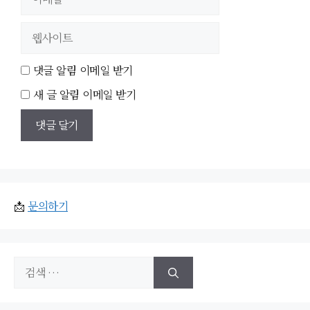
메
일
웹
사
이
댓글 알림 이메일 받기
트
새 글 알림 이메일 받기
📩
문의하기
검
색: