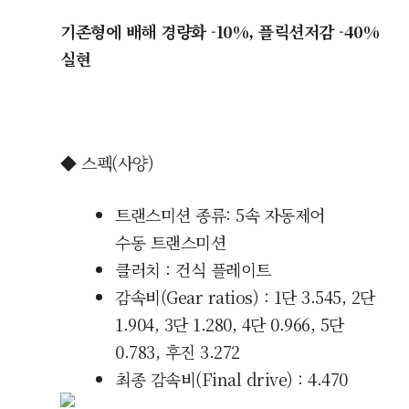
기존형에 배해 경량화 -10%, 플릭션저감 -40%
실현
◆
스펙(사양)
트랜스미션 종류: 5속 자동제어
수동
트랜스미션
클러치 : 건식 플레이트
감속비(Gear ratios) :
1단 3.545, 2
단
1.904, 3
단 1.280,
4단 0.966,
5단
0.783, 후진
3.272
최종 감속비(Final drive
) : 4.470