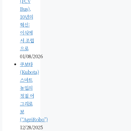
(FCV
Bus),
10년의
혁신:
이식에
서 조립
으로
01/08/2026
쿠보타
(Kubota)
스마트
농업의
정점 어
그리로
보
(“AgriRobo”)
12/28/2025