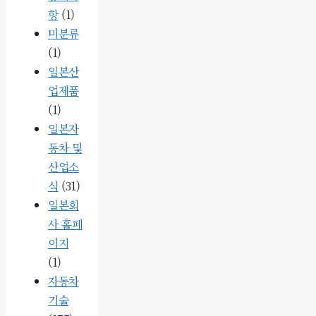
항
(1)
미분류
(1)
일본산
업제품
(1)
일본자
동차 및
산업소
식
(31)
일본회
사 홈페
이지
(1)
자동차
기술