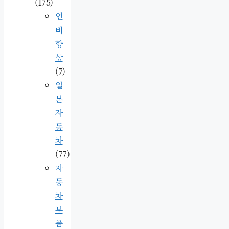
(175)
연
비
향
상
(7)
일
본
자
동
차
(77)
자
동
차
부
품