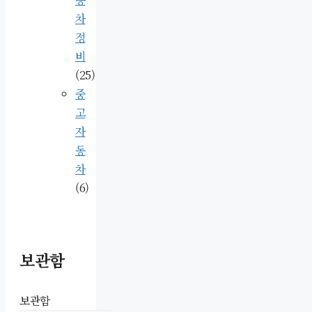
차
정
비
(25)
중
고
자
동
차
(6)
보관함
보관함