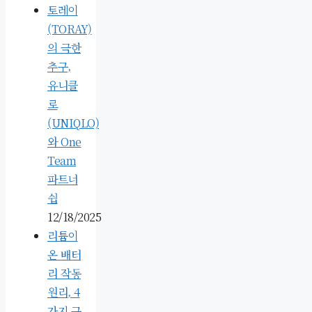
토레이
(TORAY)
의 극한
추구,
유니클
로
(UNIQLO)
와 One
Team
파트너
쉽
12/18/2025
리튬이
온 배터
리 작동
원리, 4
가지 구