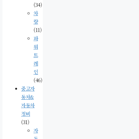
(34)
차
량
(11)
파
워
트
레
인
(46)
중고자
동차&
자동차
정비
(31)
자
동