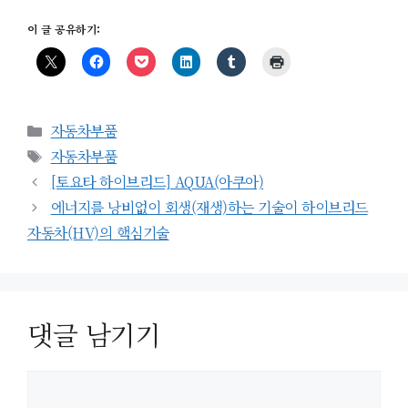
이 글 공유하기:
카
자동차부품
테
태
자동차부품
고
그
[토요타 하이브리드] AQUA(아쿠아)
리
에너지를 낭비없이 회생(재생)하는 기술이 하이브리드
자동차(HV)의 핵심기술
댓글 남기기