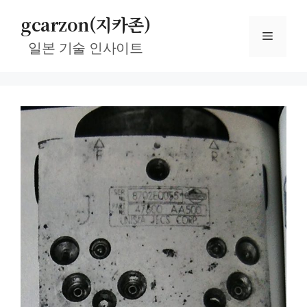
컨
gcarzon(지카존)
텐
메
츠
일본 기술 인사이트
로
뉴
건
너
뛰
기