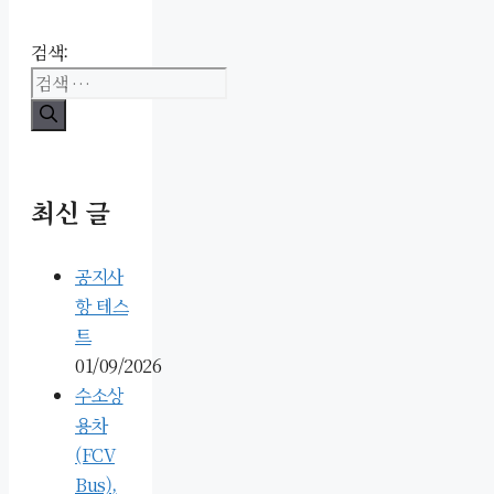
검색:
최신 글
공지사
항 테스
트
01/09/2026
수소상
용차
(FCV
Bus),