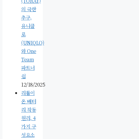
(TORAY)
의 극한
추구,
유니클
로
(UNIQLO)
와 One
Team
파트너
쉽
12/18/2025
리튬이
온 배터
리 작동
원리, 4
가지 구
성요소