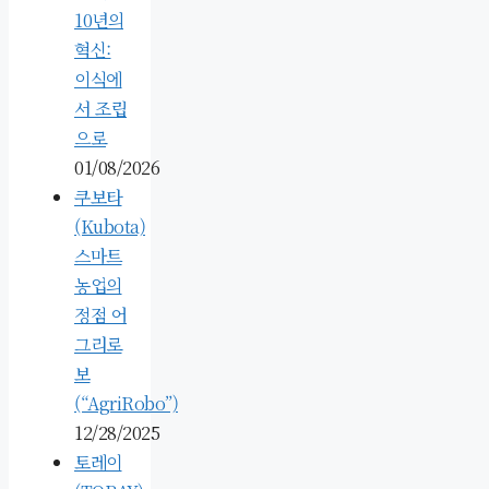
10년의
혁신:
이식에
서 조립
으로
01/08/2026
쿠보타
(Kubota)
스마트
농업의
정점 어
그리로
보
(“AgriRobo”)
12/28/2025
토레이