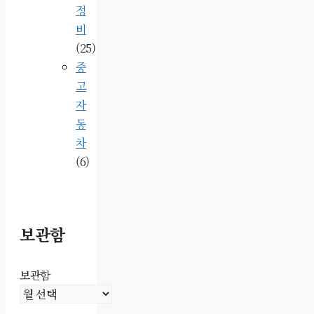
정
비
(25)
중
고
자
동
차
(6)
보관함
보관함