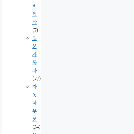
비
향
상
(7)
일
본
자
동
차
(77)
자
동
차
부
품
(34)