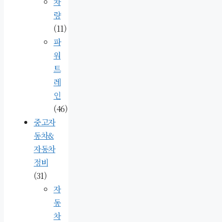
차
량
(11)
파
워
트
레
인
(46)
중고자
동차&
자동차
정비
(31)
자
동
차