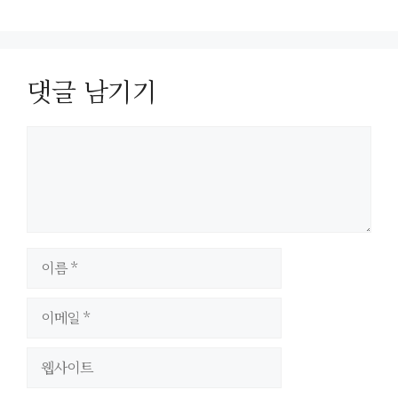
댓글 남기기
이
름
이
메
일
웹
사