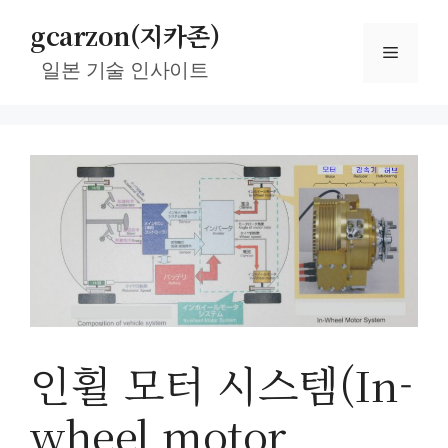
컨
gcarzon(지카존)
텐
메
츠
일본 기술 인사이트
로
뉴
건
너
뛰
기
인휠 모터 시스템(In-
wheel motor