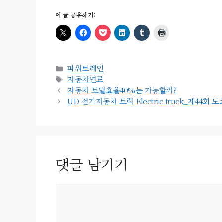
이 글 공유하기:
카
파워트레인
테
태
자동차연료
고
그
자동차 토탈효율40%는 가능할까?
리
UD 전기자동차 트럭 Electric truck_제44회 도쿄
댓글 남기기