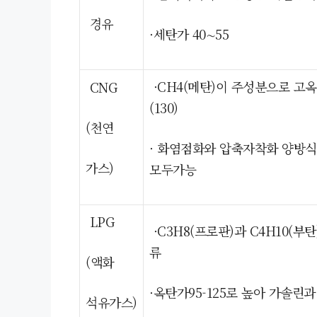
경유
·세탄가 40∼55
·CH4(메탄)이 주성분으로 고
CNG
(130)
(천연
· 화염점화와 압축자착화 양방식
가스)
모두가능
LPG
·C3H8(프로판)과 C4H10(부탄
류
(액화
·옥탄가95-125로 높아 가솔린과
석유가스)