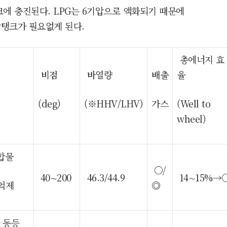
크에 충진된다. LPG는 6기압으로 액화되기 때문에
압탱크가 필요없게 된다.
총에너지 효
비점
바열량
배출
율
(deg)
(※HHV/LHV)
가스
(Well to
wheel)
화합물
○/
40∼200
46.3/44.9
14∼15%→
 억제
◎
 동등