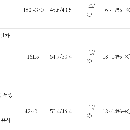
△/
180∼370
45.6/43.5
16∼17%→
○
옥탄가
○/
∼161.5
54.7/50.4
13∼14%→
◎
) 두종
○/
-42∼0
50.4/46.4
13∼14%→
◎
 유사