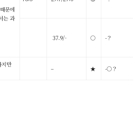
 때문에
서는 과
37.9/-
○
-？
하지만
–
★
-○？