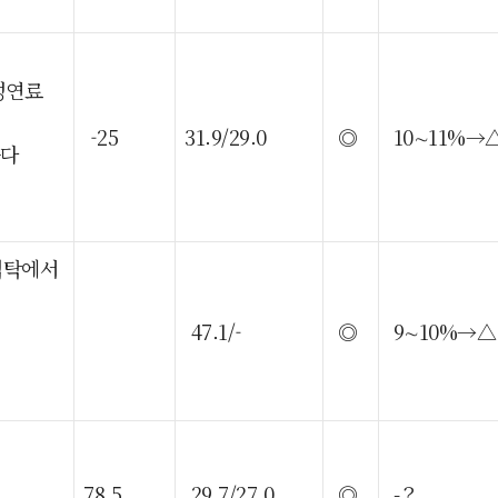
성연료
-25
31.9/29.0
◎
10∼11%→
높다
석탁에서
47.1/-
◎
9∼10%→△
78.5
29.7/27.0
◎
-？