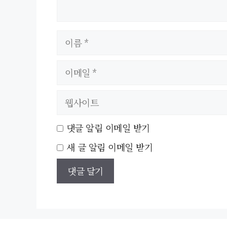
이
름
이
메
웹
일
사
이
댓글 알림 이메일 받기
트
새 글 알림 이메일 받기