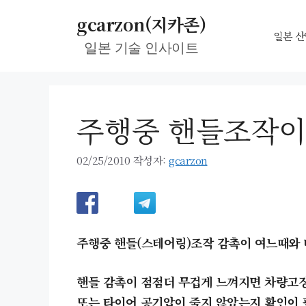
컨
gcarzon(지카존)
텐
일본 산
일본 기술 인사이트
츠
로
건
너
주행중 핸들조작이
뛰
기
02/25/2010
작성자:
gcarzon
주행중 핸들(스테어링)조작 감촉이 여느때와 
핸들 감촉이 점점더 무겁게 느껴지면 차량고장
또는 타이어 공기압이 줄지 않았는지 확인이 