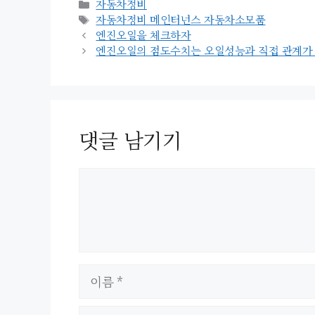
카
자동차정비
테
태
자동차정비 메인터넌스 자동차소모품
고
그
엔진오일을 체크하자
리
엔진오일의 점도수치는 오일성능과 직접 관계가 
댓글 남기기
이
름