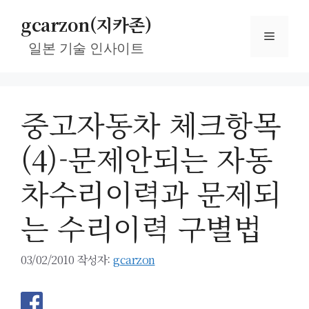
컨
gcarzon(지카존)
텐
메
츠
일본 기술 인사이트
로
뉴
건
너
중고자동차 체크항목
뛰
기
(4)-문제안되는 자동
차수리이력과 문제되
는 수리이력 구별법
03/02/2010
작성자:
gcarzon