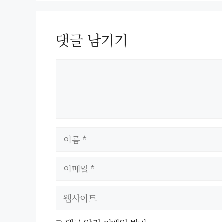
댓글 남기기
이
름
이
메
웹
일
사