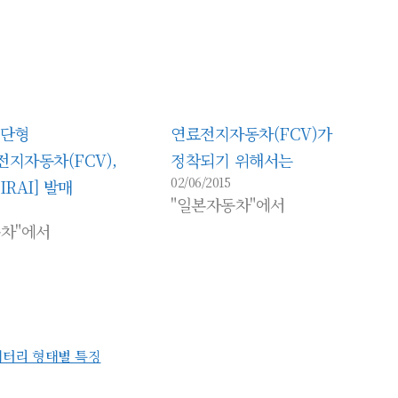
세단형
연료전지자동차(FCV)가
지자동차(FCV),
정착되기 위해서는
02/06/2015
RAI] 발매
"일본자동차"에서
차"에서
배터리 형태별 특징