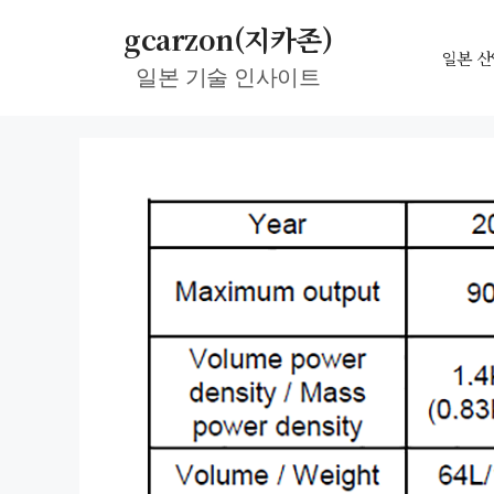
컨
gcarzon(지카존)
텐
일본 산
일본 기술 인사이트
츠
로
건
너
뛰
기