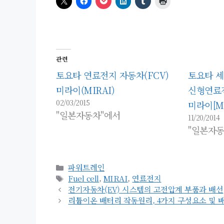
관련
토요타 연료전지 자동차(FCV)
토요타 
미라이(MIRAI)
신형연료전
02/03/2015
미라이[MI
"일본자동차"에서
11/20/2014
"일본자동
카
파워트레인
테
태
Fuel cell
,
MIRAI
,
연료전지
고
그
전기자동차(EV) 시스템의 고전압계 부품과 배선
리
리튬이온 배터리 작동원리, 4가지 구성요소 및 