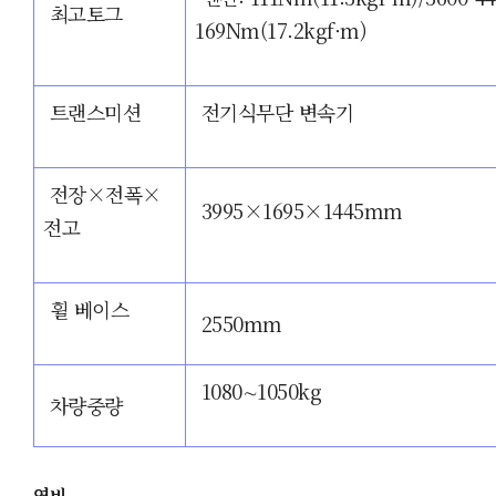
최고
토그
169Nm
(17.2
kgf
·
m
)
트랜스미션
전기식무단 변속기
전장
×전폭
×
3995
×1695
×1445mm
전고
휠 베이스
2550mm
1080
∼
1050kg
차량중량
연비