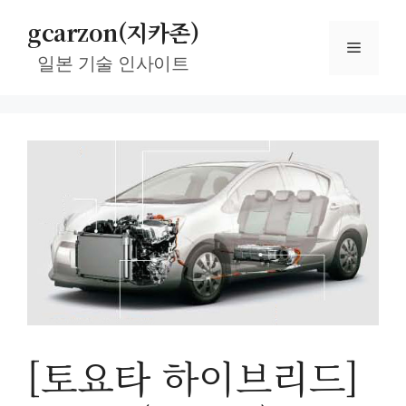
컨
gcarzon(지카존)
텐
메
츠
일본 기술 인사이트
로
뉴
건
너
뛰
기
[토요타 하이브리드]