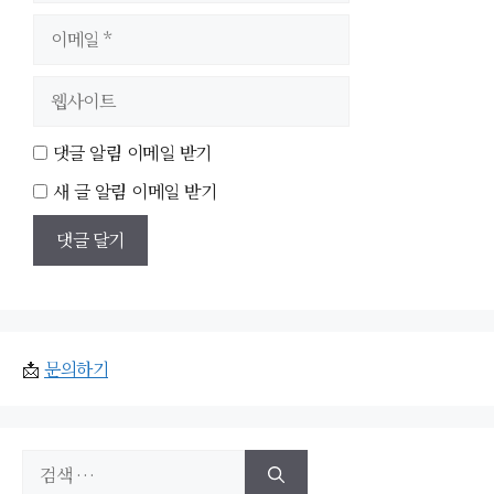
이
메
일
웹
사
이
댓글 알림 이메일 받기
트
새 글 알림 이메일 받기
📩
문의하기
검
색: