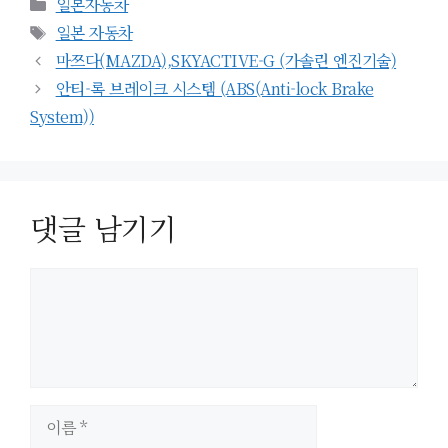
카
일본자동차
테
태
일본 자동차
고
그
마쯔다(MAZDA),SKYACTIVE-G (가솔린 엔진기술)
리
안티-록 브레이크 시스템 (ABS(Anti-lock Brake
System))
댓글 남기기
이
름