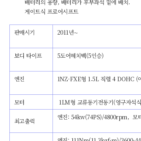
배터리의 용량, 배터리가 후부좌석 밑에 배치.
게이트식 프로어시프트
판매시기
2011년∼
보디 타이프
5도어헤치백(5인승)
엔진
1NZ-FXE형 1.5L 직렬 4 DOHC
모터
1LM형 교류동기전동기(영구자석식
엔진: 54kw(74PS)/4800rpm, 모
최고출력
엔진: 111Nm
(11.3kgf
·
m)/3600-
4