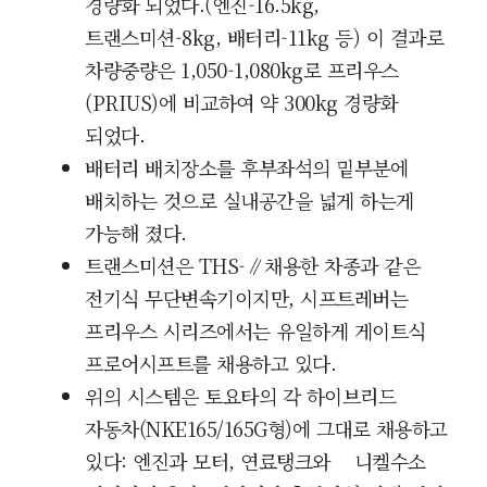
경량화 되었다.(엔진-16.5kg,
트랜스미션-8kg, 배터리-11kg 등) 이 결과로
차량중량은 1,050-1,080kg로
프리우스
(PRIUS)에 비교하여 약 300kg 경량화
되었다.
배터리 배치장소를 후부좌석의 밑부분에
배치하는 것으로 실내공간을 넓게 하는게
가능해 졌다.
트랜스미션은
THS-
∥채용한 차종과 같은
전기식 무단변속기이지만, 시프트레버는
프리우스 시리즈에서는 유일하게 게이트식
프로어시프트를 채용하고 있다.
위의 시스템은 토요타의 각 하이브리드
자동차(NKE165/165G형)에 그대로 채용하고
있다: 엔진과 모터, 연료탱크와
니켈수소