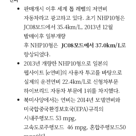
판매개시 이후 세계 톱 레벨의 저연비
자동차라고 광고하고 있다. 초기 NHP10형은
JC08모드에서 35.4km/L, 2013년 12월
발매이후 일부개량
후
NHP10형은
JC08모드에서 37.0km/L
로
향상되었다.
2013년 개량한
NHP10형으로 일본의
웹사이트 [e연비]의 사용자 투고를 바탕으로
실제의 운전연비
22.4km/L로 신형차부문
하이브리드 자동차 부문에 1위를 차지했다.
북미사양에서는 연비는 2014년 모델연비와
미국합중국환경보호국(EPA)규격의
시내주행모드
53 mpg
,
고속도로주행모드
46 mpg
, 혼합주행모드50
mpg이다.