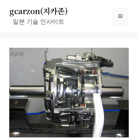
컨
gcarzon(지카존)
텐
메
츠
일본 기술 인사이트
로
뉴
건
너
뛰
기