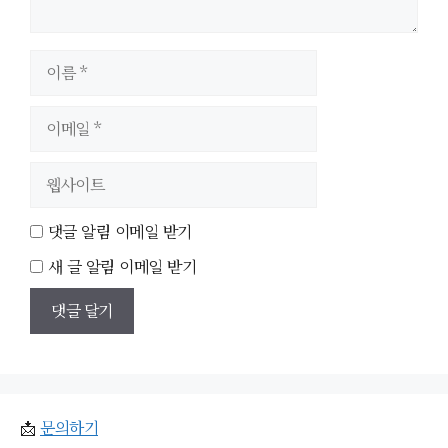
이
름
이
메
일
웹
사
이
댓글 알림 이메일 받기
트
새 글 알림 이메일 받기
📩
문의하기