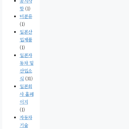
공지사
항
(1)
미분류
(1)
일본산
업제품
(1)
일본자
동차 및
산업소
식
(31)
일본회
사 홈페
이지
(1)
자동차
기술