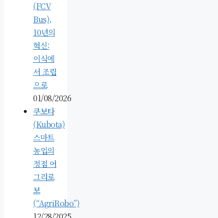
(FCV
Bus),
10년의
혁신:
이식에
서 조립
으로
01/08/2026
쿠보타
(Kubota)
스마트
농업의
정점 어
그리로
보
(“AgriRobo”)
12/28/2025