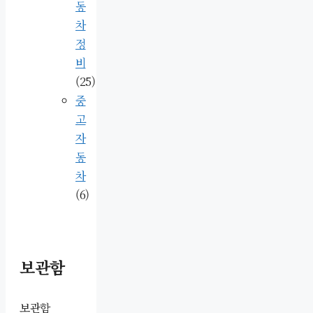
동
차
정
비
(25)
중
고
자
동
차
(6)
보관함
보관함