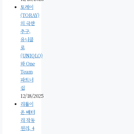
토레이
(TORAY)
의 극한
추구,
유니클
로
(UNIQLO)
와 One
Team
파트너
쉽
12/18/2025
리튬이
온 배터
리 작동
원리, 4