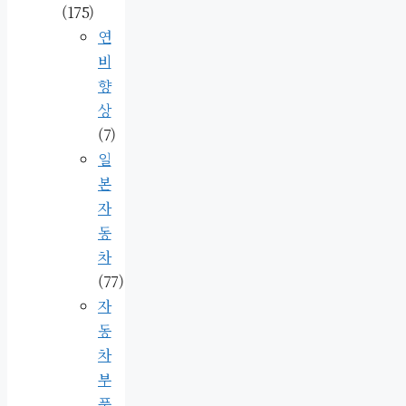
(175)
연
비
향
상
(7)
일
본
자
동
차
(77)
자
동
차
부
품