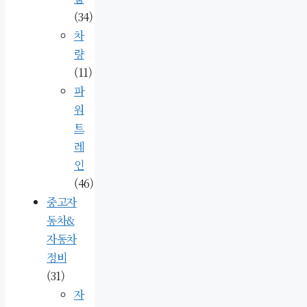
(34)
차
량
(11)
파
워
트
레
인
(46)
중고자
동차&
자동차
정비
(31)
자