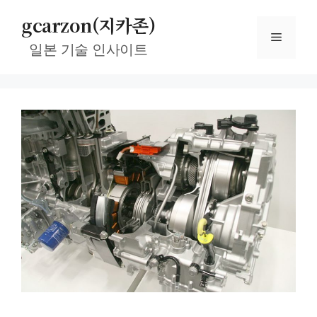
컨
gcarzon(지카존)
텐
메
츠
일본 기술 인사이트
로
뉴
건
너
뛰
기