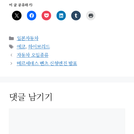
이 글 공유하기:
카
일본자동차
테
태
에코
,
하이브리드
고
그
자동차 오일종류
리
메르세데스 벤츠 신형엔진 발표
댓글 남기기