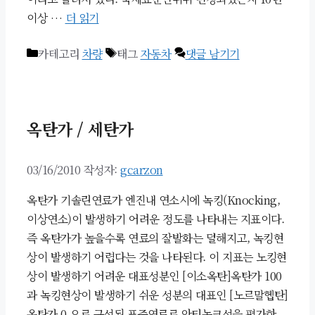
이상 …
더 읽기
카테고리
차량
태그
자동차
댓글 남기기
옥탄가 / 세탄가
03/16/2010
작성자:
gcarzon
옥탄가 기솔린연료가 엔진내 연소시에 녹킹(Knocking,
이상연소)이 발생하기 어려운 정도를 나타내는 지표이다.
즉 옥탄가가 높을수록 연료의 잘발화는 덜해지고, 녹킹현
상이 발생하기 어렵다는 것을 나타된다. 이 지표는 노킹현
상이 발생하기 어려운 대표성분인 [이소옥탄]옥탄가 100
과 녹킹현상이 발생하기 쉬운 성분의 대표인 [노르말헵탄]
옥탄가 0 으로 구성된 표준연료로 안티녹크성을 평가한