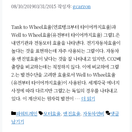
08/10/2019
03/31/2015
작성자:
gcarzon
Tank to Wheel효율(연료탱크부터 타이어까지효율)과
Well to Wheel효율(유전부터 타이어까지효율) 그림1.은
내연기관과 전동모터 효율을 나타낸다. 전기자동차효율이
높다는 것을 표현하는데 자주 사용되는 그림이다. 자동차
용 엔진열효율이 낮다는 것을 잘 나타내고 있지만, CO2배
출량을 비교하는데는 적정하지 않다. 이에 비교하여 그림
2.는 발전수단을 고려한 효율로서 Well to Wheel효율
(유전부터 타이어까지효율)이 사용된다. 세계각국 에너지
사정에 따라 다르지만 그림2.는 독일의 경우를 나타내고
있다. 이 계산치는 원자력 발전이 …
더 읽기
카
태
파워트레인
모터효율
,
엔진효율
,
자동차연비
댓글
테
그
남기기
고