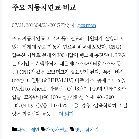
주요 자동차연료 비교
07/21/2018
04/23/2015
작성자:
gcarzon
주요 자동차연료 비교 자동차연료의 다원화가 진행되고
있는 현재에 주요 자동차 연료를 비교해 보았다. CNG는
압축한 기체로 현재 약200기압의 탱크에 충진된다. LPG
는 6기압으로 액화되기 때문에(가스라이터용가스와 동
등) CNG와 같은 고압탱크가 필요없게 된다. 특성 비점
(deg) 바열량 (※HHV/LHV) 배출 가스 총에너지 효율
(Well to wheel) 가솔린 · C(탄소)수 4-10의 탄화수소화
합물 ·고옥탄가(90-100이상) 착화성 억제 40∼200
46.3/44.9 ○/◎ 14∼15%→○ 경유 ·압축착화하고 열
량은 가솔린과 동등 …
더 읽기
카
태
파워트레인
자동차연료
댓글 남기기
테
그