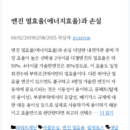
리
엔진 열효율(에너지효율)과 손실
06/02/2019
02/08/2015
작성자:
gcarzon
엔진 열효율(에너지효율)과 손실 다양한 내연가관 중에 가
장 효율이 높은 선박용 2사이클 디젤엔진의 열효율은 약
50%. 4사이클 가솔린엔진은 30%정도로, 이 효율도 일정
회전수와 부하조건에서만의 열효율이다. 다른 뛰어난 열
효율 엔진이 있으면도 불구하고 4행정 가솔린 엔진이 자
동차에 중요시되는 것은 시동성이 용이하고, 콤팩트(탑재
의 용이성), 부분부하에서의 응답성, 배기가스 규제에 대
한 대응 용이성 등으로 실제로 사용하기에 용이하기 때문
이고 효율만으로 판단한다면 최고의 선택은 …
더 읽기
카
태
파워트레인
마찰손실
,
엔진 열효율
,
펌핑로스
댓글