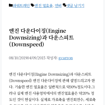
카
태
파워트레인
엔진 열효율
,
연비
댓글 남기기
테
그
고
리
엔진 다운다이징(Engine
Downsizing)과 다운스피트
(Downspeed)
08/10/2019
04/09/2015
작성자:
gcarzon
엔진 다운다이징(Engine Downsizing)과 다운스피트
(Downspeed) 엔진 다운다이징에 관해 설명드리고자 한
다. 기솔린 엔진 열효율은 일반적으로 약30%정도이다.그
러나 실제 엔진 사용영역에서의 엔진열효율은 약20% 정
도인 것이 현실이다. 실제로 가로축을 엔진회전수, 세로축