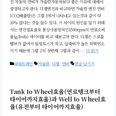
진 자동차 연비가 가솔린자동차보다 좋은 이유에 대해서
설명하고자 한다. 디젤엔진과 비교하면 가솔린 엔진 연비
(CO2배출량)은 그림 1에서 나타내고 있는것과 같이 약
30% 많다는 것을 알수 있다. 이 차이의 원인을 알기 위해
서는 엔진열효율로 통상사용영역인1500rpm의 연료소비
율(g/kwh) 데이터를 비교 해보고자 한다. 디젤은 스로틀
밸브가 없어서 펌핑로스가 작고, 압축비가 높은 희박연소
이기 때문에 그림 2의 첫번째 그림과 같이 …
더 읽기
카
태
파워트레인
가솔린
,
디젤
,
연비
댓글 남기기
테
그
고
리
Tank to Wheel효율(연료탱크부터
타이어까지효율)과 Well to Wheel효
율(유전부터 타이어까지효율)