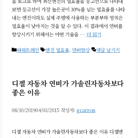
을 토크로 하여 최신엔진의 열효율을 등고선으로 나타내
보면 등고선이 가장 높은곳이 30%를 넘는 열효율를 나타
내는 엔진이라도 실제 주행에 사용하는 부분부하 영역은
열효율이 낮아지는 것을 알 수 있다. 이 결과에서 연비를
향상시키기 위해서는 어떤 기술을 …
더 읽기
카
태
파워트레인
엔진 열효율
,
연비향상
댓글 남기기
테
그
고
리
디젤 자동차 연비가 가솔린자동차보다
좋은 이유
08/10/2019
04/03/2015
작성자:
gcarzon
디젤 자동차 연비가 가솔린자동차보다 좋은 이유 디젤엔