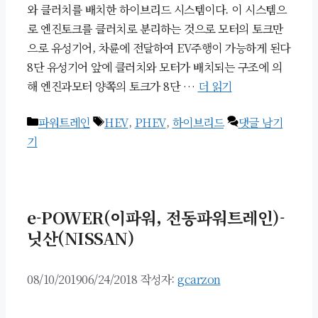
와 클러치를 배치한 하이브리드 시스템이다. 이 시스템으
로 엔진토크를 클러치로 분리하는 것으로 모터의 토크만
으로 유성기어, 차륜에 전달하여 EV주행이 가능하게 된다
8단 유성기어 앞에 클러치와 모터가 배치되는 구조에 의
해 엔진과모터 양쪽의 토크가 8단 …
더 읽기
카
태
파워트레인
HEV
,
PHEV
,
하이브리드
댓글 남기
테
그
기
고
리
e-POWER(이파워, 전동파워트레인)-
닛산(NISSAN)
08/10/2019
06/24/2018
작성자:
gcarzon