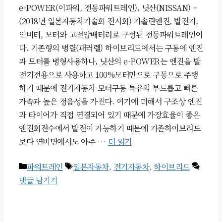
e-POWER(이파워, 전동파워트레인), 닛산(NISSAN) –
(2018년 일본자동차기술회 전시회) 가솔린엔진, 발전기,
인버터, 모터와 고전압배터리로 구성된 전동파워트레인이
다. 기존형의 병렬(패러렐) 하이브리드에서는 구동에 엔진
과 모터를 병형사용하나, 닛산의 e-POWER는 엔진을 발
전기전용으로 사용하고 100%모터만으로 구동으로 주행
하기 때문에 전기자동차 모터구동 특유의 부드릅고 빠른
가속과 높은 정음성을 가진다. 여기에 더해서 구조상 엔진
과 타이어가 직접 연결되어 있기 때문에 가장효율이 좋은
엔진회전수에서 발전이 가능하기 때문에 기존하이브리드
보다 연비면에서도 아주 …
더 읽기
카
태
파워트레인
일본자동차
,
전기자동차
,
하이브리드
테
그
댓글 남기기
고
리