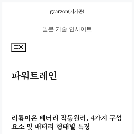
컨
gcarzon(지카존)
텐
츠
일본 기술 인사이트
로
건
너
메
뉴
뛰
기
파워트레인
리튬이온 배터리 작동원리, 4가지 구성
요소 및 배터리 형태별 특징