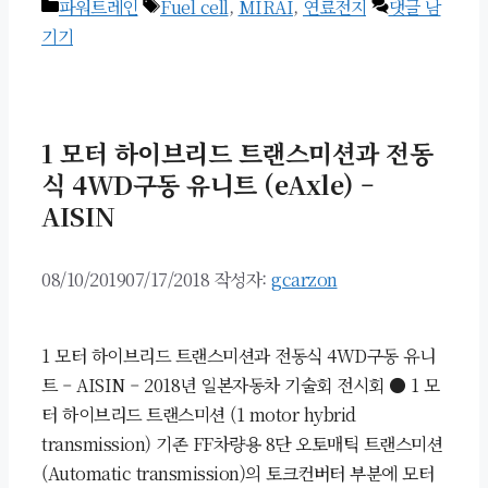
카
태
파워트레인
Fuel cell
,
MIRAI
,
연료전지
댓글 남
테
그
기기
고
리
1 모터 하이브리드 트랜스미션과 전동
식 4WD구동 유니트 (eAxle) –
AISIN
08/10/2019
07/17/2018
작성자:
gcarzon
1 모터 하이브리드 트랜스미션과 전동식 4WD구동 유니
트 – AISIN – 2018년 일본자동차 기술회 전시회 ● 1 모
터 하이브리드 트랜스미션 (1 motor hybrid
transmission) 기존 FF차량용 8단 오토매틱 트랜스미션
(Automatic transmission)의 토크컨버터 부분에 모터