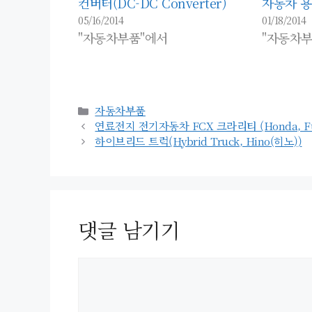
컨버터(DC-DC Converter)
자동차 용
05/16/2014
01/18/2014
"자동차부품"에서
"자동차부
카
자동차부품
테
연료전지 전기자동차 FCX 크라리티 (Honda, Fuel Ce
고
하이브리드 트럭(Hybrid Truck, Hino(히노))
리
댓글 남기기