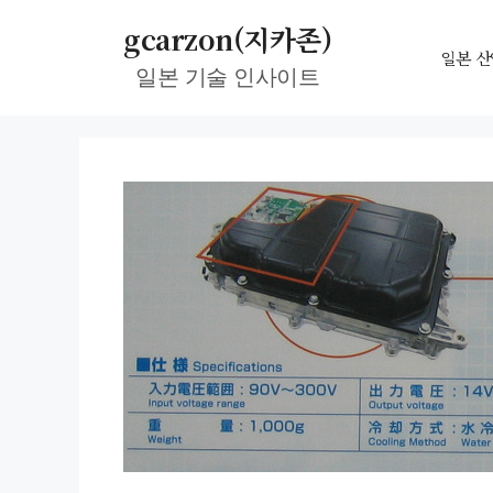
컨
gcarzon(지카존)
텐
일본 산
일본 기술 인사이트
츠
로
건
너
뛰
기