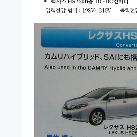
렉서스 HS250h용
DC-DC컨버터
입력전압 범위 : 198V
∼
340V 출력전