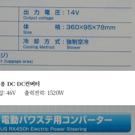
링용
DC-DC컨버터
압:
46V 출력전력: 1520W