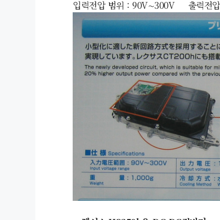
입력전압 범위 : 90V
∼
300V 출력전압