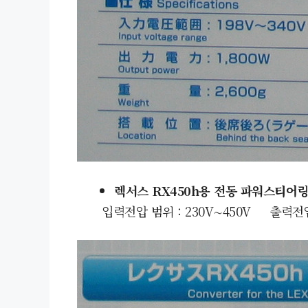
렉서스 RX450h용 전동 파워스티어
입력전압 범위 : 230V
∼45
0V 출력전