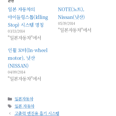
관련
일본 자동차의
NOTE(노트),
아이들링스톱(Idling
Nissan(닛산)
05/19/2014
Stop) 시스템 명칭
"일본자동차"에서
03/13/2014
"일본자동차"에서
인휠 모터(In-wheel
motor), 닛산
(NISSAN)
04/09/2014
"일본자동차"에서
카
일본자동차
테
태
일본 자동차
고
그
고출력 엔진용 흡기 시스템