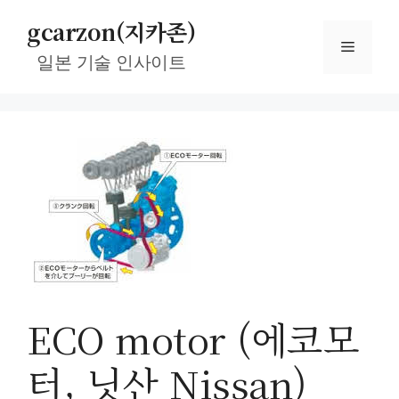
컨
gcarzon(지카존)
텐
메
츠
일본 기술 인사이트
로
뉴
건
너
뛰
기
ECO motor (에코모
터, 닛산 Nissan)