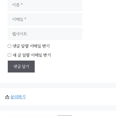
이
름
이
메
일
웹
사
이
댓글 알림 이메일 받기
트
새 글 알림 이메일 받기
📩
문의하기