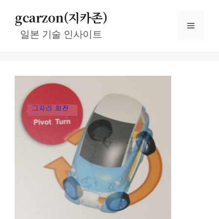
컨
gcarzon(지카존)
텐
메
츠
일본 기술 인사이트
로
뉴
건
너
뛰
기