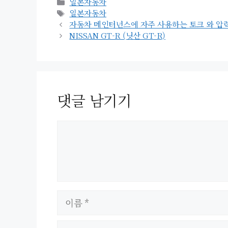
카
일본자동차
테
태
일본자동차
고
그
자동차 메인터넌스에 자주 사용하는 토크 와 
리
NISSAN GT-R (닛산 GT-R)
댓글 남기기
이
름
이