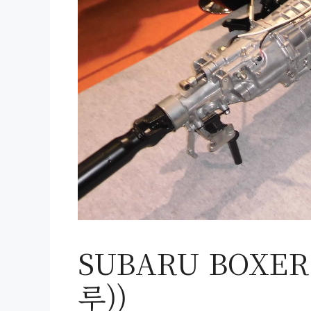
SUBARU BOXER
루))