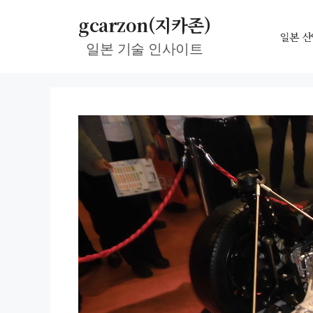
컨
gcarzon(지카존)
텐
일본 산
일본 기술 인사이트
츠
로
건
너
뛰
기