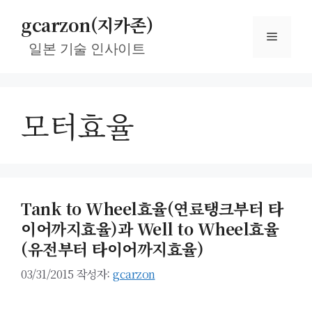
컨
gcarzon(지카존)
텐
메
츠
일본 기술 인사이트
로
뉴
건
너
모터효율
뛰
기
Tank to Wheel효율(연료탱크부터 타
이어까지효율)과 Well to Wheel효율
(유전부터 타이어까지효율)
03/31/2015
작성자:
gcarzon