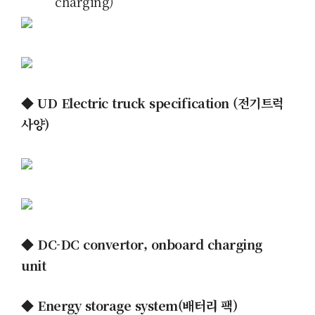
charging)
◆ UD Electric truck specification (전기트럭
사양)
◆ DC-DC convertor, onboard charging
unit
◆ Energy storage system(배터리 팩)