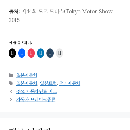
출처:
제44회 도쿄 모터쇼(Tokyo Motor Show
2015
이 글 공유하기:
카
일본자동차
테
태
일본자동차
,
일본트럭
,
전기자동차
고
그
주요 자동차연료 비교
리
자동차 브레이크종류