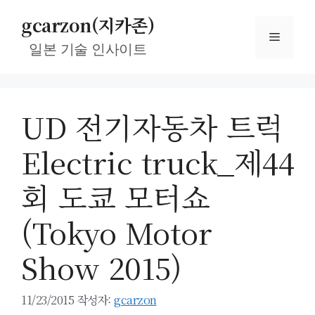
컨
gcarzon(지카존)
텐
메
츠
일본 기술 인사이트
로
뉴
건
너
UD 전기자동차 트럭
뛰
기
Electric truck_제44
회 도쿄 모터쇼
(Tokyo Motor
Show 2015)
11/23/2015
작성자:
gcarzon