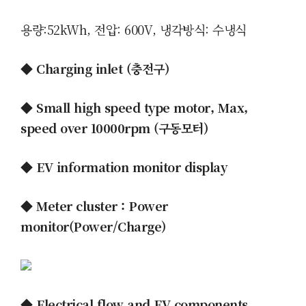
용량:52kWh, 전압: 600V, 냉각방식: 수냉식
◆ Charging inlet (충전구)
◆ Small high speed type motor, Max,
speed over 10000rpm (구동모터)
◆ EV information monitor display
◆ Meter cluster : Power
monitor(Power/Charge)
◆ Electrical flow and EV components