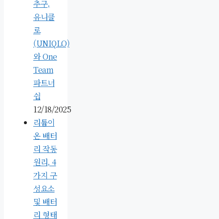
추구,
유니클
로
(UNIQLO)
와 One
Team
파트너
쉽
12/18/2025
리튬이
온 배터
리 작동
원리, 4
가지 구
성요소
및 배터
리 형태