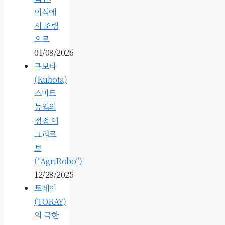
이식에
서 조립
으로
01/08/2026
쿠보타
(Kubota)
스마트
농업의
정점 어
그리로
보
(“AgriRobo”)
12/28/2025
토레이
(TORAY)
의 극한