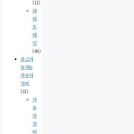
(11)
파
워
트
레
인
(46)
중고자
동차&
자동차
정비
(31)
자
동
차
정
비