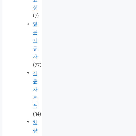
상
(7)
일
본
자
동
차
(77)
자
동
차
부
품
(34)
차
량