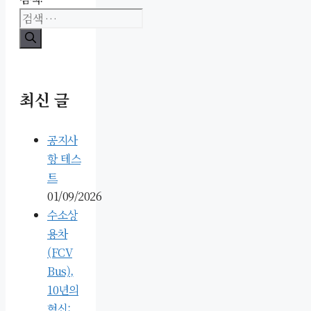
최신 글
공지사
항 테스
트
01/09/2026
수소상
용차
(FCV
Bus),
10년의
혁신: