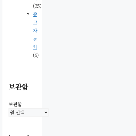
(25)
중
고
자
동
차
(6)
보관함
보관함