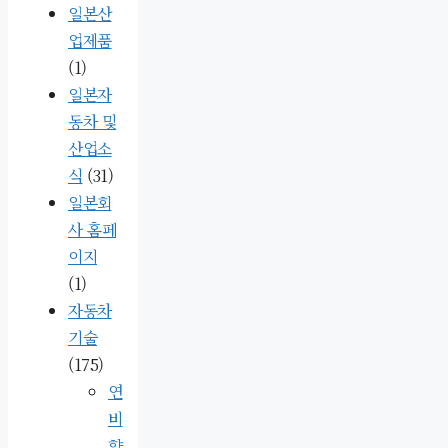
일본산
업제품
(1)
일본자
동차 및
산업소
식
(31)
일본회
사 홈페
이지
(1)
자동차
기술
(175)
연
비
향