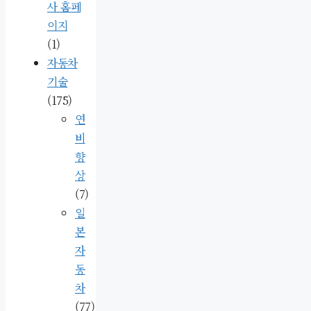
사 홈페
이지
(1)
자동차
기술
(175)
연
비
향
상
(7)
일
본
자
동
차
(77)