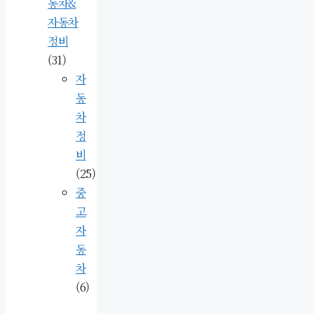
동차&
자동차
정비
(31)
자
동
차
정
비
(25)
중
고
자
동
차
(6)