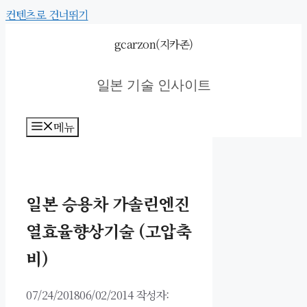
컨텐츠로 건너뛰기
gcarzon(지카존)
일본 기술 인사이트
메뉴
일본 승용차 가솔린엔진
열효율향상기술 (고압축
비)
07/24/2018
06/02/2014
작성자: