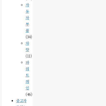
자
동
차
부
품
(34)
차
량
(11)
파
워
트
레
인
(46)
중고자