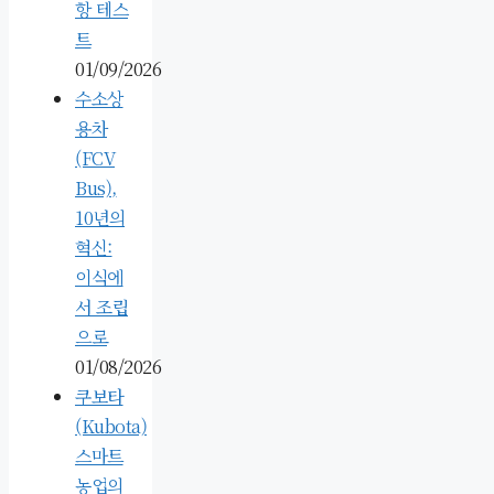
항 테스
트
01/09/2026
수소상
용차
(FCV
Bus),
10년의
혁신:
이식에
서 조립
으로
01/08/2026
쿠보타
(Kubota)
스마트
농업의