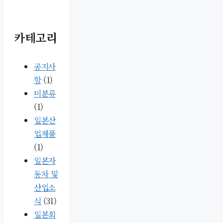
카테고리
공지사
항
(1)
미분류
(1)
일본산
업제품
(1)
일본자
동차 및
산업소
식
(31)
일본회