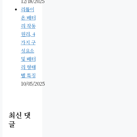
12/18/2025
리튬이
온 배터
리 작동
원리, 4
가지 구
성요소
및 배터
리 형태
별 특징
10/05/2025
최신 댓
글