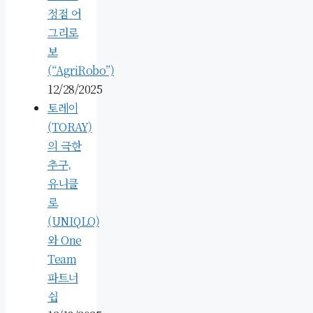
정점 어
그리로
보
(“AgriRobo”)
12/28/2025
토레이
(TORAY)
의 극한
추구,
유니클
로
(UNIQLO)
와 One
Team
파트너
쉽