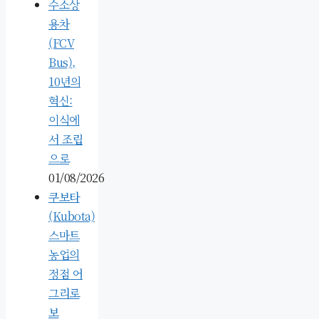
수소상
용차
(FCV
Bus),
10년의
혁신:
이식에
서 조립
으로
01/08/2026
쿠보타
(Kubota)
스마트
농업의
정점 어
그리로
보