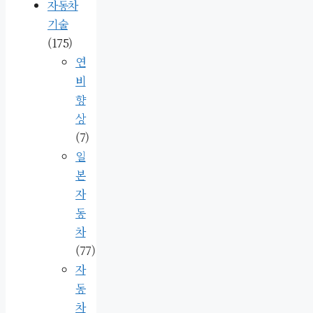
자동차
기술
(175)
연
비
향
상
(7)
일
본
자
동
차
(77)
자
동
차