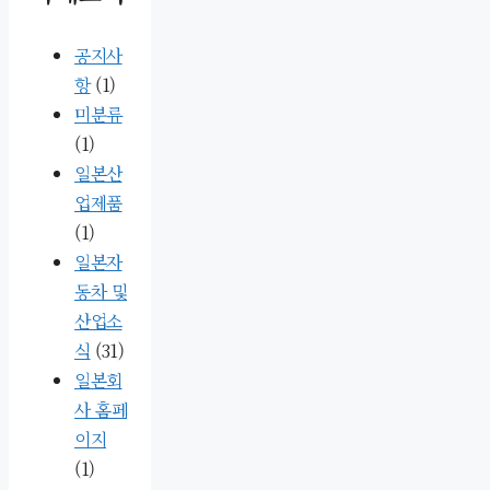
공지사
항
(1)
미분류
(1)
일본산
업제품
(1)
일본자
동차 및
산업소
식
(31)
일본회
사 홈페
이지
(1)