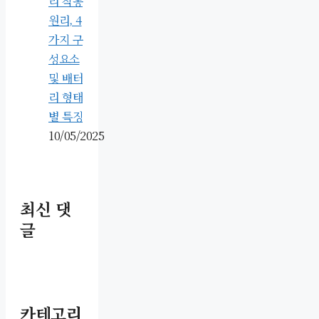
리 작동
원리, 4
가지 구
성요소
및 배터
리 형태
별 특징
10/05/2025
최신 댓
글
카테고리