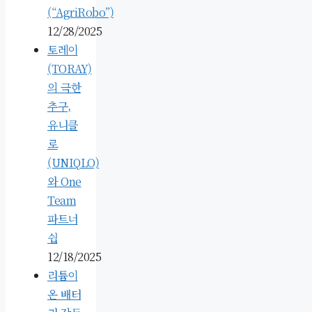
(“AgriRobo”)
12/28/2025
토레이
(TORAY)
의 극한
추구,
유니클
로
(UNIQLO)
와 One
Team
파트너
쉽
12/18/2025
리튬이
온 배터