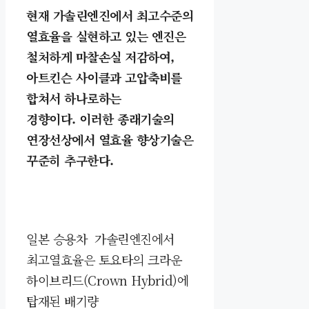
현재 가솔린엔진에서 최고수준의
열효율을 실현하고 있는 엔진은
철처하게 마찰손실 저감하여,
아트킨슨 사이클과 고압축비를
합쳐서 하나로하는
경향이다. 이러한 종래기술의
연장선상에서 열효율 향상기술은
꾸준히 추구한다.
일본 승용차 가솔린엔진에서
최고열효율은
토요타의 크라운
하이브리드(Crown Hybrid)에
탑재된 배기량