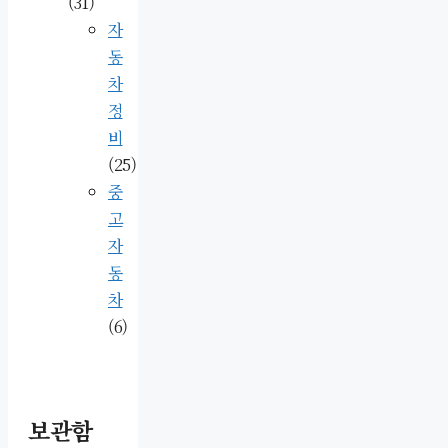
(31)
자
동
차
정
비
(25)
중
고
자
동
차
(6)
보관함