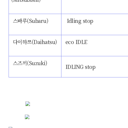
스바루(Subaru)
Idling stop
다이하쯔(Daihatsu)
eco IDLE
스즈끼(Suzuki
)
IDLING stop