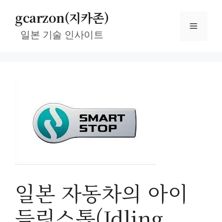
컨
gcarzon(지카존)
텐
메
츠
일본 기술 인사이트
로
뉴
건
너
뛰
기
일본 자동차의 아이
들링스톱(Idling