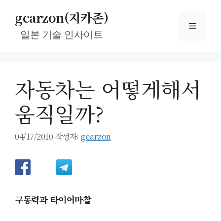
컨
gcarzon(지카존)
텐
메
츠
일본 기술 인사이트
로
뉴
건
너
자동차는 어떻게해서
뛰
기
움직일까?
04/17/2010
작성자:
gcarzon
구동력과 타이어마찰