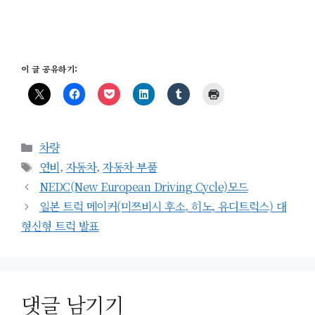
이 글 공유하기:
카
차량
테
태
연비
,
자동차
,
자동차 부품
고
그
NEDC(New European Driving Cycle)모드
리
일본 트럭 메이커(미쯔비시 후소, 히노, 유디트럭스) 대
형신형 트럭 발표
댓글 남기기