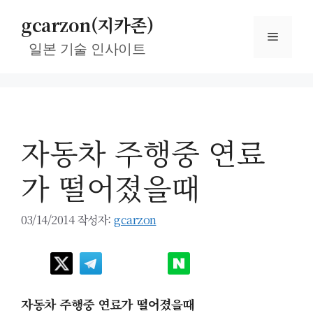
컨
gcarzon(지카존)
텐
메
츠
일본 기술 인사이트
로
뉴
건
너
뛰
자동차 주행중 연료
기
가 떨어졌을때
03/14/2014
작성자:
gcarzon
자동차 주행중 연료가 떨어졌을때