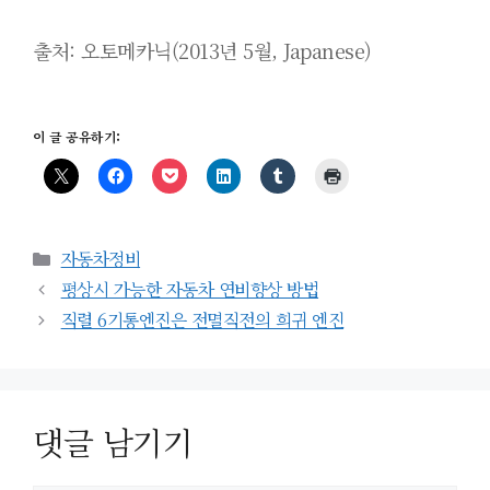
출처: 오토메카닉(2013년 5월, Japanese)
이 글 공유하기:
카
자동차정비
테
평상시 가능한 자동차 연비향상 방법
고
직렬 6기통엔진은 전멸직전의 희귀 엔진
리
댓글 남기기