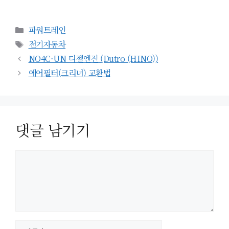
카
파워트레인
테
태
전기자동차
고
그
NO4C-UN 디젤엔진 (Dutro (HINO))
리
에어필터(크리너) 교환법
댓글 남기기
이