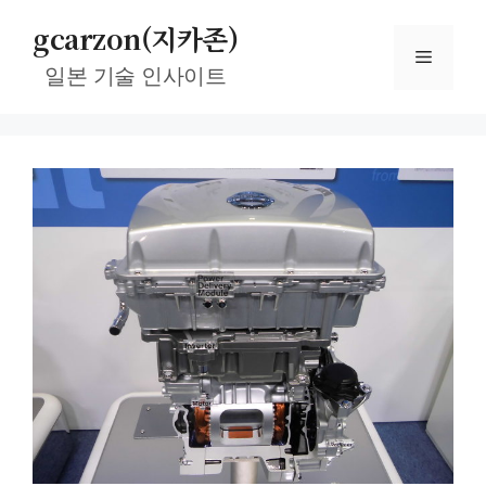
컨
gcarzon(지카존)
텐
메
츠
일본 기술 인사이트
로
뉴
건
너
뛰
기