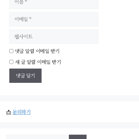
름
이
메
일
웹
사
이
댓글 알림 이메일 받기
트
새 글 알림 이메일 받기
📩
문의하기
검