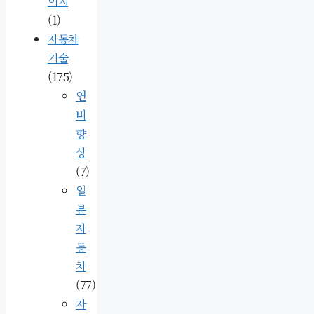
이지
(1)
자동차
기술
(175)
연
비
향
상
(7)
일
본
자
동
차
(77)
자