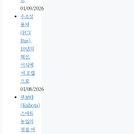
트
01/09/2026
수소상
용차
(FCV
Bus),
10년의
혁신:
이식에
서 조립
으로
01/08/2026
쿠보타
(Kubota)
스마트
농업의
정점 어