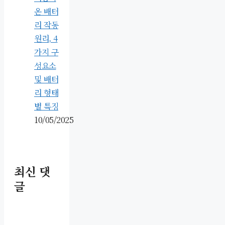
온 배터
리 작동
원리, 4
가지 구
성요소
및 배터
리 형태
별 특징
10/05/2025
최신 댓
글