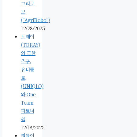
그리로
보
(“AgriRobo”)
12/28/2025
토레이
(TORAY)
의 극한
추구,
유니클
로
(UNIQLO)
와 One
Team
파트너
쉽
12/18/2025
리튬이