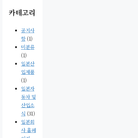
카테고리
공지사
항
(1)
미분류
(1)
일본산
업제품
(1)
일본자
동차 및
산업소
식
(31)
일본회
사 홈페