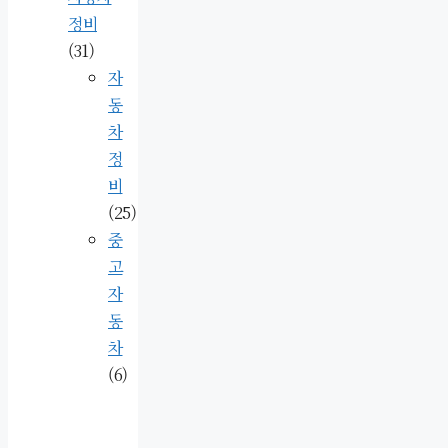
정비
(31)
자
동
차
정
비
(25)
중
고
자
동
차
(6)