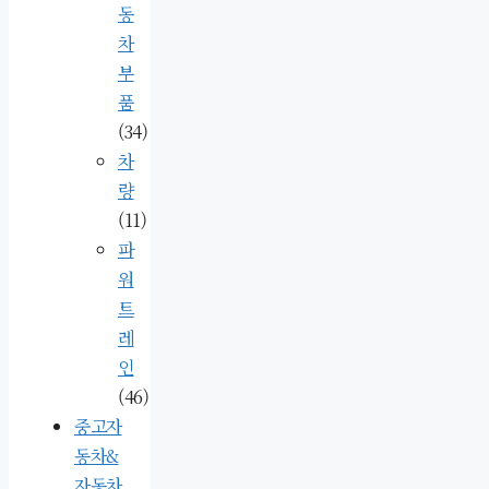
동
차
부
품
(34)
차
량
(11)
파
워
트
레
인
(46)
중고자
동차&
자동차